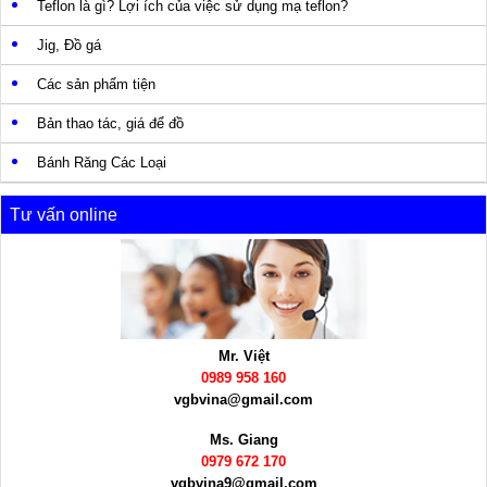
Teflon là gì? Lợi ích của việc sử dụng mạ teflon?
Jig, Đồ gá
Các sản phẩm tiện
Bản thao tác, giá để đồ
Bánh Răng Các Loại
Tư vấn online
Mr. Việt
0989 958 160
vgbvina@gmail.com
Ms. Giang
0979 672 170
vgbvina9@gmail.com