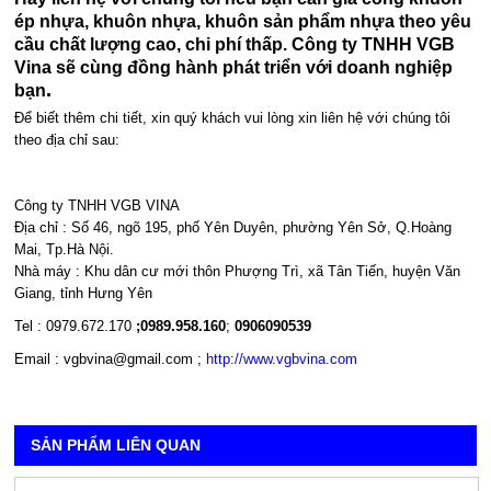
ép nhựa, khuôn nhựa, khuôn sản phẩm nhựa theo yêu
cầu chất lượng cao, chi phí thấp. Công ty TNHH VGB
Vina sẽ cùng đồng hành phát triển với doanh nghiệp
.
bạn
Để biết thêm chi tiết, xin quý khách vui lòng xin liên hệ với chúng tôi
theo địa chỉ sau:
Công ty TNHH VGB VINA
Địa chỉ : Số 46, ngõ 195, phố Yên Duyên, phường Yên Sở, Q.Hoàng
Mai, Tp.Hà Nội.
Nhà máy : Khu dân cư mới thôn Phượng Trì, xã Tân Tiến, huyện Văn
Giang, tỉnh Hưng Yên
Tel : 0979.672.170
;0989.958.160
;
0906090539
Email : vgbvina@gmail.com ;
http://www.vgbvina.com
SẢN PHẨM LIÊN QUAN