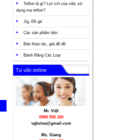
Teflon là gì? Lợi ích của việc sử
dụng mạ teflon?
Jig, Đồ gá
Các sản phẩm tiện
Bản thao tác, giá để đồ
Bánh Răng Các Loại
Tư vấn online
Mr. Việt
0989 958 160
vgbvina@gmail.com
Ms. Giang