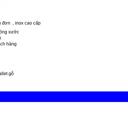
n đơn , inox cao cấp
Bóng xước
n
ách hàng
llet gỗ